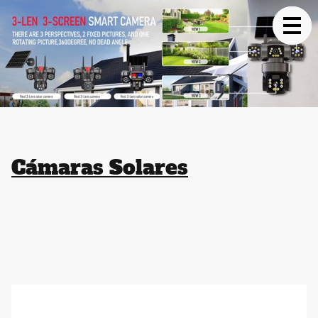
Cámaras Solares
Las cámaras solares brindan seguridad continua sin
cables ni consumo eléctrico. Funcionan con energía
renovable, son fáciles de instalar y perfectas para
zonas sin acceso a corriente. Ofrecen autonomía,
eficiencia y vigilancia inteligente en cualquier lugar.