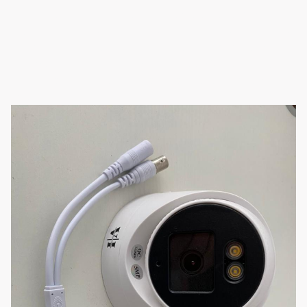
confiable, instalación sencilla y excelente rendimiento
a un precio accesible. Ideales para hogares y negocios,
brindan monitoreo continuo, buena calidad de imagen
y compatibilidad con la mayoría de DVRs. Una solución
segura, práctica y efectiva para proteger lo que más
importa.